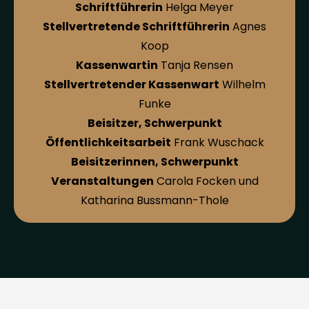
Schriftführerin
Helga Meyer
Stellvertretende Schriftführerin
Agnes
Koop
Kassenwartin
Tanja Rensen
Stellvertretender Kassenwart
Wilhelm
Funke
Beisitzer, Schwerpunkt
Öffentlichkeitsarbeit
Frank Wuschack
Beisitzerinnen, Schwerpunkt
Veranstaltungen
Carola Focken und
Katharina Bussmann-Thole