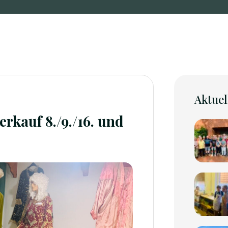
Aktuel
rkauf 8./9./16. und